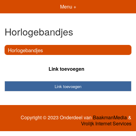
Menu +
Horlogebandjes
Horlogebandjes
Link toevoegen
Link toevoegen
Copyright © 2023 Onderdeel van
BaakmanMedia
&
Vrolijk Internet Services